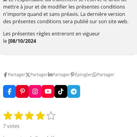
mettre à jour et de modifier les présentes conditions
n'importe quand et sans préavis. La dernière version
des présentes conditions sera publié sur son site web.
Les présentes règles entreront en vigueur
le
[08/10/2024
Partager
Partager
Partager
Épingler
Partager
F
P
I
Y
T
T
a
i
n
o
i
e
c
n
s
u
k
l
e
t
t
T
T
e
1
2
3
4
5
E
É
b
e
a
u
o
g
n
v
é
é
é
é
é
o
r
g
b
k
r
7 votes
v
o
e
r
e
a
a
t
t
t
t
t
o
k
s
a
m
l