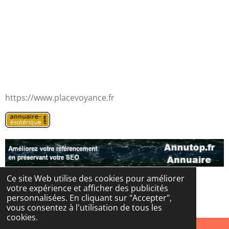
https://www.placevoyance.fr
Ce site Web utilise des cookies pour améliorer
votre expérience et afficher des publicités
© 2024 - 2026 Les portes de l'au-delà
personnalisées. En cliquant sur "Accepter",
Propulsé par
Webador
vous consentez à l'utilisation de tous les
cookies.