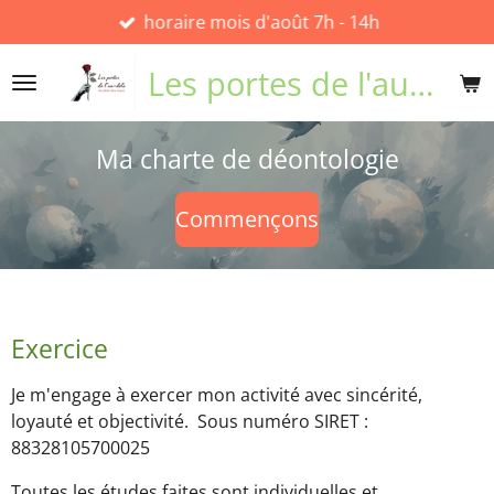
horaire mois d'août 7h - 14h
Passer
au
Les portes de l'au-delà
contenu
principal
Ma charte de déontologie
Commençons
Exercice
Je m'engage à exercer mon activité avec sincérité,
loyauté et objectivité. Sous numéro SIRET :
88328105700025
Toutes les études faites sont individuelles et