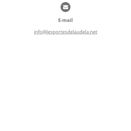
t
o
i
i
o
l
n
E-mail
e
s
info@lesportesdelaudela.net