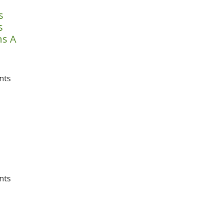
s
s
ns A
nts
nts