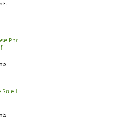
nts
ose Par
f
nts
 Soleil
nts