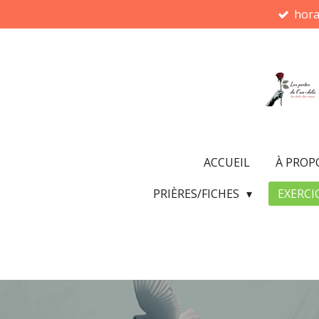
hora
Passer
au
contenu
principal
ACCUEIL
À PROP
PRIÈRES/FICHES
EXERCI