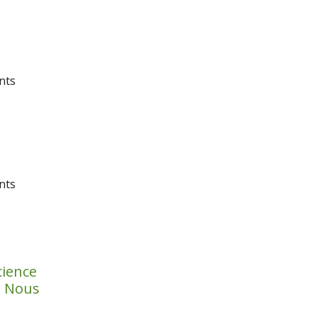
nts
nts
ience
 Nous