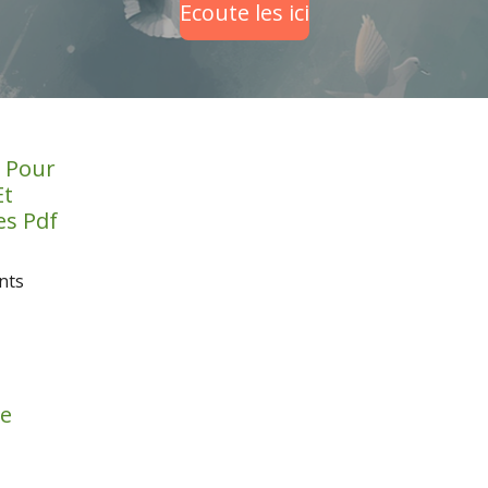
Ecoute les ici
 Pour
Et
es Pdf
nts
e