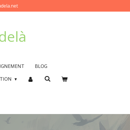
dela.net
-delà
EIGNEMENT
BLOG
CTION