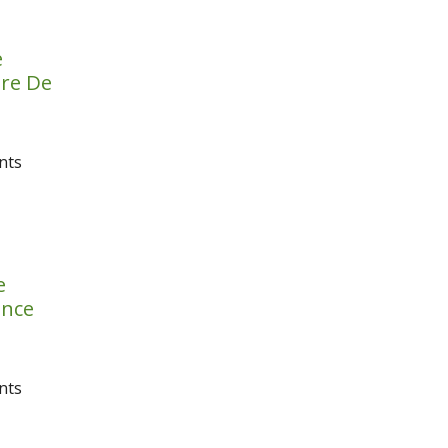
e
re De
nts
e
ance
nts