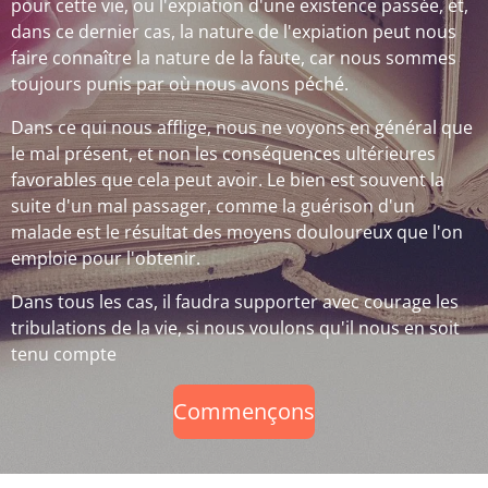
pour cette vie, ou l'expiation d'une existence passée, et,
dans ce dernier cas, la nature de l'expiation peut nous
faire connaître la nature de la faute, car nous sommes
toujours punis par où nous avons péché.
Dans ce qui nous afflige, nous ne voyons en général que
le mal présent, et non les conséquences ultérieures
favorables que cela peut avoir. Le bien est souvent la
suite d'un mal passager, comme la guérison d'un
malade est le résultat des moyens douloureux que l'on
emploie pour l'obtenir.
Dans tous les cas, il faudra supporter avec courage les
tribulations de la vie, si nous voulons qu'il nous en soit
tenu compte
Commençons