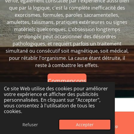
vérité, également constatée par l'expérience aussi bien
que par la logique, c'est la complète inefficacité des
exorcismes, formules, paroles sacramentelles,
amulettes, talismans, pratiques extérieures ou signes
matériels quelconques. L'obsession longtemps
prolongée peut occasionner des désordres
pathologiques, et requiert parfois un traitement
simultané ou consécutif soit magnétique, soit médical,
pour rétablir l'organisme. La cause étant détruite, il
reste à combattre les effets.
Commençons
Ce site Web utilise des cookies pour améliorer
votre expérience et afficher des publicités
personnalisées. En cliquant sur "Accepter",
vous consentez à l'utilisation de tous les
Par L Obsede Pdf
cookies.
PDF – 19,4 KB
Refuser
Accepter
E-mail
Instagram
WhatsApp
421 téléchargements