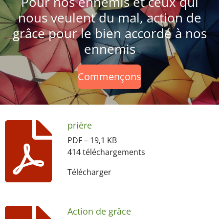
Pour nos ennemis et ceux qui
nous veulent du mal, action de
grâce pour le bien accordé à nos
ennemis
Commençons
prière
PDF – 19,1 KB
414 téléchargements
Télécharger
Action de grâce