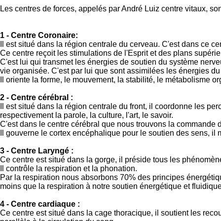
Les centres de forces, appelés par André Luiz centre vitaux, sont
1 - Centre Coronaire:
Il est situé dans la région centrale du cerveau. C'est dans ce cen
Ce centre reçoit les stimulations de l'Esprit et des plans supérie
C'est lui qui transmet les énergies de soutien du système nerveu
vie organisée. C'est par lui que sont assimilées les énergies du 
Il oriente la forme, le mouvement, la stabilité, le métabolisme 
2 - Centre cérébral :
Il est situé dans la région centrale du front, il coordonne les p
respectivement la parole, la culture, l'art, le savoir.
C'est dans le centre cérébral que nous trouvons la commande d
Il gouverne le cortex encéphalique pour le soutien des sens, il
3 - Centre Laryngé :
Ce centre est situé dans la gorge, il préside tous les phénomène
Il contrôle la respiration et la phonation.
Par la respiration nous absorbons 70% des principes énergétique
moins que la respiration à notre soutien énergétique et fluidique
4 - Centre cardiaque :
Ce centre est situé dans la cage thoracique, il soutient les recou