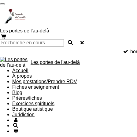
Passer
au
contenu
principal
Les portes de l'au-delà
hor
Les portes de l'au-delà
Accueil
À propos
Mes prestations/Prendre RDV
Fiches enseignement
Blog
Prières/fiches
Exercices spirituels
Boutique artistique
Juridiction