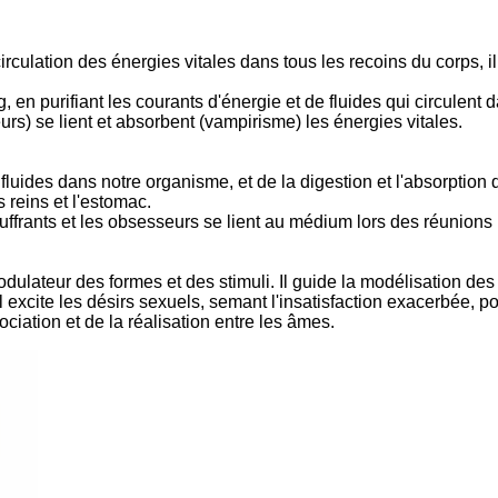
la circulation des énergies vitales dans tous les recoins du corps
, en purifiant les courants d'énergie et de fluides qui circulent d
urs) se lient et absorbent (vampirisme) les énergies vitales.
 fluides dans notre organisme, et de la digestion et l'absorptio
es reins et l'estomac.
 souffrants et les obsesseurs se lient au médium lors des réunio
 modulateur des formes et des stimuli. Il guide la modélisation 
il excite les désirs sexuels, semant l'insatisfaction exacerbée, p
sociation et de la réalisation entre les âmes.