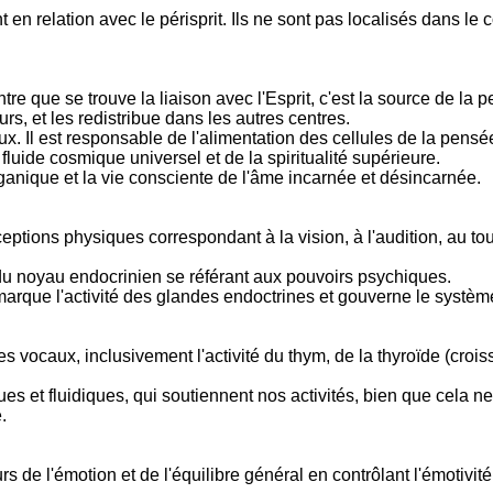
 en relation avec le périsprit. Ils ne sont pas localisés dans le
tre que se trouve la liaison avec l'Esprit, c'est la source de la 
urs, et les redistribue dans les autres centres.
x. Il est responsable de l'alimentation des cellules de la pensé
fluide cosmique universel et de la spiritualité supérieure.
organique et la vie consciente de l'âme incarnée et désincarnée.
erceptions physiques correspondant à la vision, à l'audition, au t
u noyau endocrinien se référant aux pouvoirs psychiques.
 marque l'activité des glandes endoctrines et gouverne le systè
s vocaux, inclusivement l'activité du thym, de la thyroïde (croi
s et fluidiques, qui soutiennent nos activités, bien que cela ne
.
rs de l'émotion et de l'équilibre général en contrôlant l'émotivit