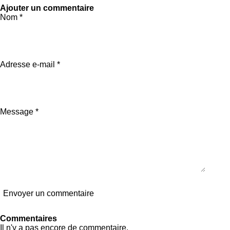
a
a
a
Ajouter un commentaire
r
r
r
Nom *
t
t
t
a
a
a
g
g
g
e
e
e
r
r
r
Adresse e-mail *
Message *
Envoyer un commentaire
Commentaires
Il n'y a pas encore de commentaire.