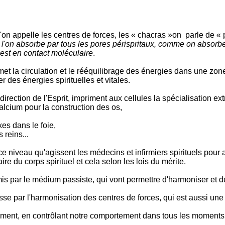
'on appelle les centres de forces, les « chacras »on parle de « p
l'on absorbe par tous les pores périspritaux, comme on absorbe p
l est en contact moléculaire
.
met la circulation et le rééquilibrage des énergies dans une zon
 des énergies spirituelles et vitales.
irection de l'Esprit, impriment aux cellules la spécialisation ex
alcium pour la construction des os,
es dans le foie,
 reins...
 à ce niveau qu'agissent les médecins et infirmiers spirituels po
ire du corps spirituel et cela selon les lois du mérite.
s par le médium passiste, qui vont permettre d'harmoniser et de 
asse par l'harmonisation des centres de forces, qui est aussi 
ement, en contrôlant notre comportement dans tous les moments 