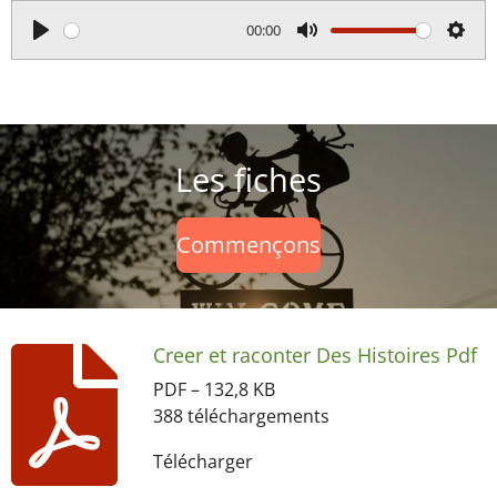
00:00
P
M
S
l
u
e
a
t
t
y
e
t
Les fiches
i
n
g
Commençons
s
Creer et raconter Des Histoires Pdf
PDF – 132,8 KB
388 téléchargements
Télécharger