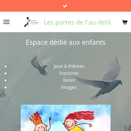
Passer
au
contenu
Les portes de l'au-delà
principal
Espace dédié aux enfants
Jeux à thèmes
histoires
livres
images