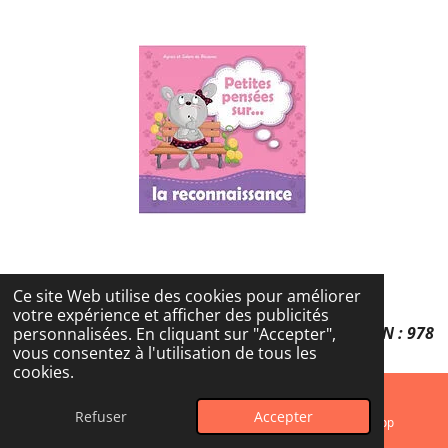
Ce site Web utilise des cookies pour améliorer
Petites pensées sur... L'Amour
votre expérience et afficher des publicités
Agnès et Salem Bézenac Editions ICharacters ISBN : 978
personnalisées. En cliquant sur "Accepter",
vous consentez à l'utilisation de tous les
1623878627
cookies.
Refuser
Accepter
E-mail
Instagram
WhatsApp