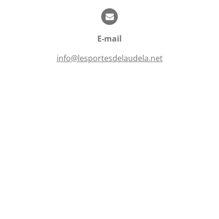
t
o
i
i
o
l
n
E-mail
e
s
info@lesportesdelaudela.net