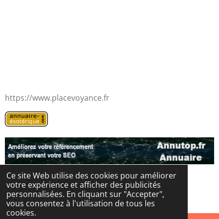
https://www.placevoyance.fr
Ce site Web utilise des cookies pour améliorer
votre expérience et afficher des publicités
© 2024 - 2026 Les portes de l'au-delà
personnalisées. En cliquant sur "Accepter",
Propulsé par
Webador
vous consentez à l'utilisation de tous les
cookies.