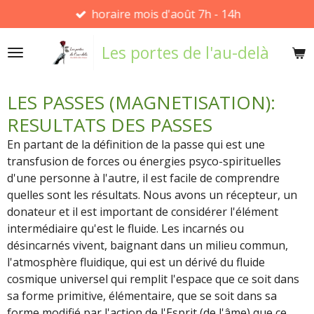
horaire mois d'août 7h - 14h
Passer
au
Les portes de l'au-delà
contenu
principal
LES PASSES (MAGNETISATION):
RESULTATS DES PASSES
En partant de la définition de la passe qui est une
transfusion de forces ou énergies psyco-spirituelles
d'une personne à l'autre, il est facile de comprendre
quelles sont les résultats. Nous avons un récepteur, un
donateur et il est important de considérer l'élément
intermédiaire qu'est le fluide. Les incarnés ou
désincarnés vivent, baignant dans un milieu commun,
l'atmosphère fluidique, qui est un dérivé du fluide
cosmique universel qui remplit l'espace que ce soit dans
sa forme primitive, élémentaire, que se soit dans sa
forme modifié par l'action de l'Esprit (de l'âme) que ce