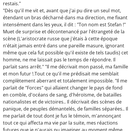
restais."
"Dès qu'il me vit et, avant que j'ai pu dire un seul mot,
étendant un bras décharné dans ma direction, me fixant
intensément dans les yeux, il dit : "Ton nom est Stefan !"
Muet de surprise et décontenancé par l'étrangeté de la
scène (L'aristocrate russe que j'étais à cette époque
n'était jamais entré dans une pareille masure, ignorant
même que cela fut possible qu'il existe de tels taudis) cet
homme, ne me laissait pas le temps de répondre. Il
parlait sans arrêt." "Il me décrivait mon passé, ma famille
et mon futur !.Tout ce qu'il me prédisait me semblait
complètement aberrant et totalement impossible. "Il me
parlait de "Forces" qui allaient changer le pays de fond
en comble, d'océans de sang, d'héroïsme, de batailles
nationalistes et de victoires.. Il décrivait des scènes de
panique, de peuples démantelés, de familles séparées.. Il
me parlait de tout dont je fus le témoin, m'annonçant
tout ce qui affecta ma vie par la suite, mes réactions
futures que je n'aurais pu imaginer au moment même