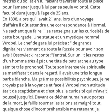
mètres du sol et en lui faisant traverser toute la pièce
pour l’amener jusqu’à lui par sa seule volonté. Cette
faculté dura jusqu’à l’age de 35 ans.
En 1898, alors qu’il avait 21 ans, lors d’un voyage
d’affaire il dût attendre une correspondance à Hormel.
Ne sachant que faire, il se renseigna sur les curiosités de
cette bourgade. Une statue et un mystique nommé
Wrobel. Le chef de gare lui précisa : " de grands
dignitaires viennent de toute la Russie pour avoir son
avis ! Ossowiecki raconte :"J'entrai. Sur un lit les restes
d'un homme très âgé : une tête de patriarche au type
sémite très prononcé. Toute son intense vie spirituelle
se manifestait dans le regard. Il avait une très longue
barbe blanche. Malgré mes possibilités psychiques, je ne
croyais pas à la voyance et face à Wrobel mon attitude
était de scepticisme et c'est plus la curiosité qui m'avait
poussé jusqu'ici. Devant ce déchet humain aux portes
de la mort, je faillis tourner les talons et malgré tout,
quelque chose d'incompréhensible me retenant, je