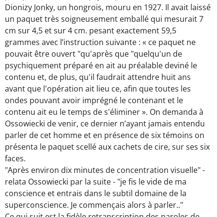
Dionizy Jonky, un hongrois, mouru en 1927. Il avait laissé
un paquet très soigneusement emballé qui mesurait 7
cm sur 4,5 et sur 4 cm. pesant exactement 59,5
grammes avec l’instruction suivante : « ce paquet ne
pouvait être ouvert "qu'après que "quelqu'un de
psychiquement préparé en ait au préalable deviné le
contenu et, de plus, qu'il faudrait attendre huit ans
avant que l'opération ait lieu ce, afin que toutes les
ondes pouvant avoir imprégné le contenant et le
contenu ait eu le temps de s'éliminer ». On demanda à
Ossowiecki de venir, ce dernier n’ayant jamais entendu
parler de cet homme et en présence de six témoins on
présenta le paquet scellé aux cachets de cire, sur ses six
faces.
"Après environ dix minutes de concentration visuelle" -
relata Ossowiecki par la suite - "je fis le vide de ma
conscience et entrais dans le subtil domaine de la
superconscience. Je commençais alors à parler.."
Ce qui suit est la fidèle retranscription des paroles de