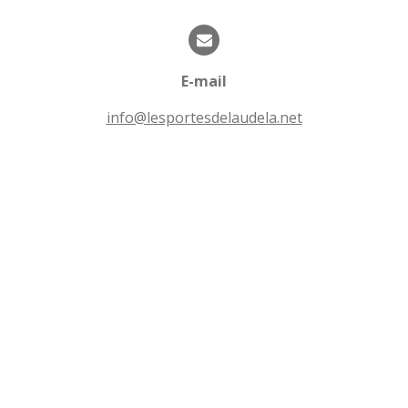
t
t
o
i
i
o
l
n
E-mail
e
s
info@lesportesdelaudela.net