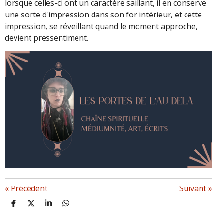
lorsque celles-ci ont un caractère saillant, il en conserve
une sorte d'impression dans son for intérieur, et cette
impression, se réveillant quand le moment approche,
devient pressentiment.
«
Précédent
Suivant
»
P
P
P
P
a
a
a
a