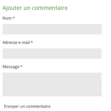
r
r
r
r
Ajouter un commentaire
t
t
t
t
a
a
a
a
g
g
g
g
Nom *
e
e
e
e
r
r
r
r
Adresse e-mail *
Message *
Envoyer un commentaire