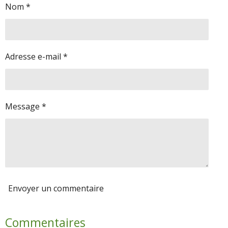
Nom *
e
e
e
e
r
r
r
r
Adresse e-mail *
Message *
Envoyer un commentaire
Commentaires