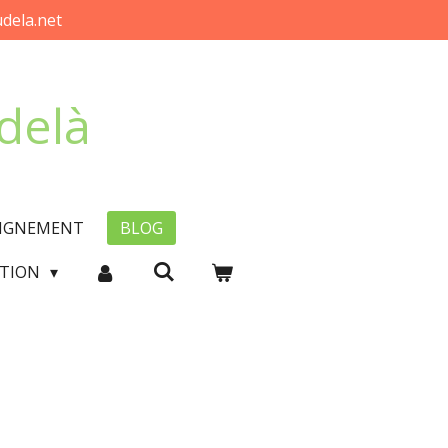
dela.net
-delà
EIGNEMENT
BLOG
CTION