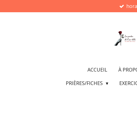
hora
Passer
au
contenu
principal
ACCUEIL
À PROP
PRIÈRES/FICHES
EXERCI