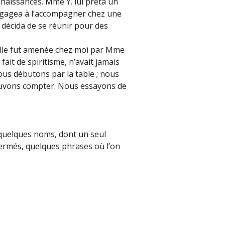
nnaissances. Mme Y. lui prêta un
’engagea à l’accompagner chez une
n décida de se réunir pour des
h. Elle fut amenée chez moi par Mme
fait de spiritisme, n’avait jamais
nous débutons par la table ; nous
pouvons compter. Nous essayons de
 quelques noms, dont un seul
 fermés, quelques phrases où l’on