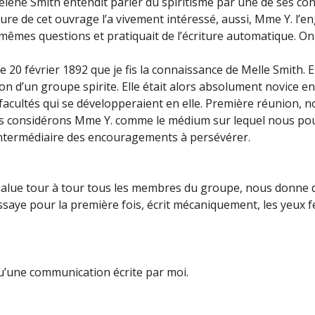
Hélène Smith entendit parler du spiritisme par une de ses co
ecture de cet ouvrage l’a vivement intéressé, aussi, Mme Y. l
x mêmes questions et pratiquait de l’écriture automatique. O
t le 20 février 1892 que je fis la connaissance de Melle Smit
ion d’un groupe spirite. Elle était alors absolument novice en 
 facultés qui se développeraient en elle. Première réunion, 
 Nous considérons Mme Y. comme le médium sur lequel nous 
intermédiaire des encouragements à persévérer.
 salue tour à tour tous les membres du groupe, nous donne
 essaye pour la première fois, écrit mécaniquement, les yeux
qu’une communication écrite par moi.