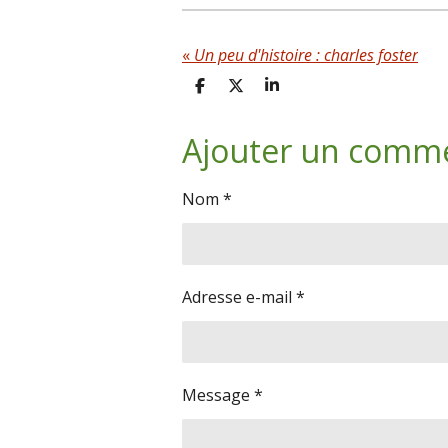
«
Un peu d'histoire : charles foster
P
P
P
a
a
a
r
r
r
Ajouter un comm
t
t
t
a
a
a
g
g
g
e
e
e
Nom *
r
r
r
Adresse e-mail *
Message *