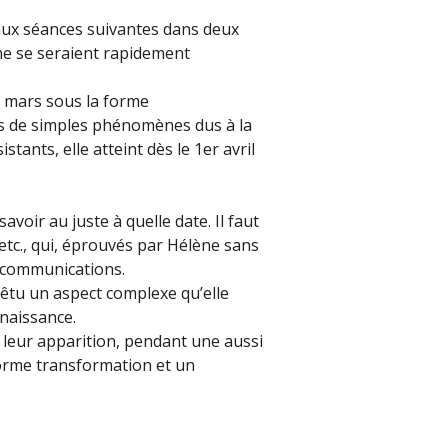
t aux séances suivantes dans deux
ène se seraient rapidement
5 mars sous la forme
ns de simples phénomènes dus à la
tants, elle atteint dès le 1er avril
voir au juste à quelle date. Il faut
 etc., qui, éprouvés par Hélène sans
s communications.
êtu un aspect complexe qu’elle
nnaissance.
s leur apparition, pendant une aussi
orme transformation et un