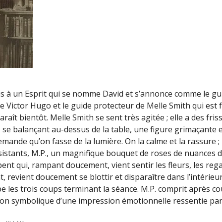
 à un Esprit qui se nomme David et s’annonce comme le guide
tre Victor Hugo et le guide protecteur de Melle Smith qui est f
aît bientôt. Melle Smith se sent très agitée ; elle a des fris
p, se balançant au-dessus de la table, une figure grimaçante 
emande qu’on fasse de la lumière. On la calme et la rassure ; la
sistants, M.P., un magnifique bouquet de roses de nuances div
ent qui, rampant doucement, vient sentir les fleurs, les reg
t, revient doucement se blottir et disparaître dans l’intérie
ppe les trois coups terminant la séance. M.P. comprit après c
tion symbolique d’une impression émotionnelle ressentie par