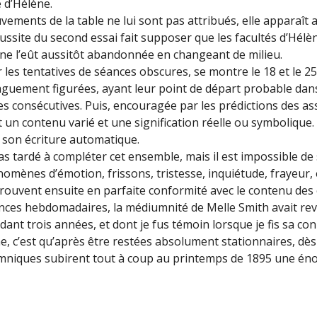
é d’Hélène.
uvements de la table ne lui sont pas attribués, elle apparaî
réussite du second essai fait supposer que les facultés d’Hél
e ne l’eût aussitôt abandonnée en changeant de milieu.
 les tentatives de séances obscures, se montre le 18 et le 2
vaguement figurées, ayant leur point de départ probable da
s consécutives. Puis, encouragée par les prédictions des assis
 un contenu varié et une signification réelle ou symbolique.
 son écriture automatique.
as tardé à compléter cet ensemble, mais il est impossible de sa
nomènes d’émotion, frissons, tristesse, inquiétude, frayeur,
 trouvent ensuite en parfaite conformité avec le contenu de
nces hebdomadaires, la médiumnité de Melle Smith avait rev
dant trois années, et dont je fus témoin lorsque je fis sa co
ène, c’est qu’après être restées absolument stationnaires, dè
umniques subirent tout à coup au printemps de 1895 une én