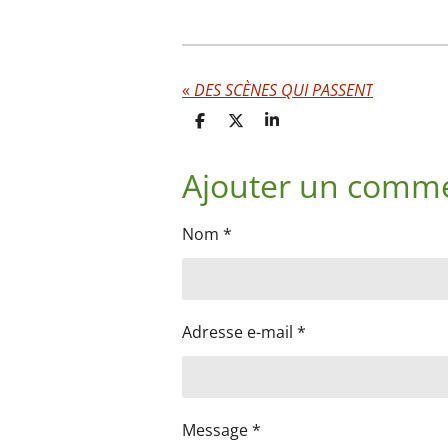
«
DES SCÈNES QUI PASSENT
P
P
P
a
a
a
r
r
r
Ajouter un comme
t
t
t
a
a
a
g
g
g
e
e
e
Nom *
r
r
r
Adresse e-mail *
Message *