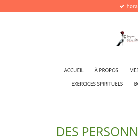
hora
Passer
au
contenu
principal
ACCUEIL
À PROPOS
MES
EXERCICES SPIRITUELS
B
DES PERSONNA