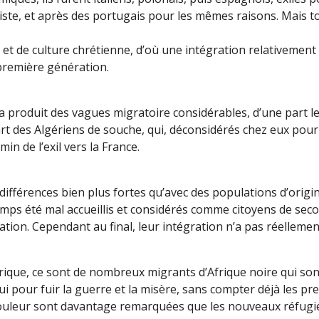
uiste, et après des portugais pour les mêmes raisons. Mais
et de culture chrétienne, d’où une intégration relativement
remière génération.
e a produit des vagues migratoire considérables, d’une part l
rt des Algériens de souche, qui, déconsidérés chez eux pour 
in de l’exil vers la France.
s différences bien plus fortes qu’avec des populations d’orig
emps été mal accueillis et considérés comme citoyens de sec
sation. Cependant au final, leur intégration n’a pas réellem
torique, ce sont de nombreux migrants d’Afrique noire qui son
i pour fuir la guerre et la misère, sans compter déjà les pre
 couleur sont davantage remarquées que les nouveaux réfugié