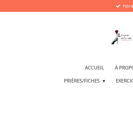
hora
Passer
au
contenu
principal
ACCUEIL
À PROP
PRIÈRES/FICHES
EXERCI