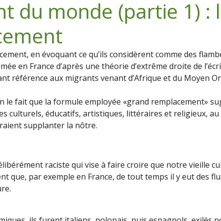
t du monde (partie 1) : 
cement
cement, en évoquant ce qu’ils considèrent comme des flambé
primée en France d’après une théorie d’extrême droite de l’é
ant référence aux migrants venant d’Afrique et du Moyen Or
on le fait que la formule employée «grand remplacement» su
ulturels, éducatifs, artistiques, littéraires et religieux, au p
raient supplanter la nôtre.
élibérément raciste qui vise à faire croire que notre vieille cu
ent que, par exemple en France, de tout temps il y eut des fl
ure.
ques, ils furent italiens, polonais, puis espagnols, exilés 