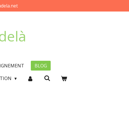
dela.net
-delà
EIGNEMENT
BLOG
CTION