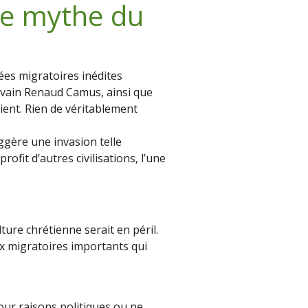
le mythe du
es migratoires inédites
crivain Renaud Camus, ainsi que
ient. Rien de véritablement
ggère une invasion telle
rofit d’autres civilisations, l’une
lture chrétienne serait en péril.
ux migratoires importants qui
pour raisons politiques ou ne