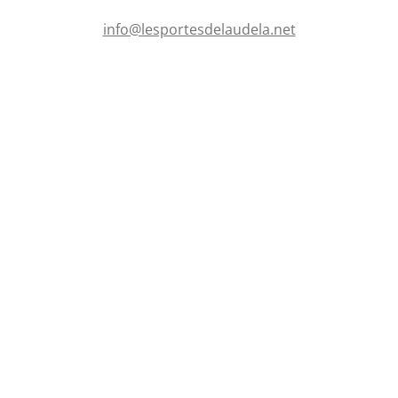
e
s
info@lesportesdelaudela.net