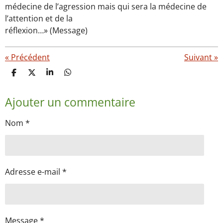
médecine de l’agression mais qui sera la médecine de
l’attention et de la
réflexion…» (Message)
«
Précédent
Suivant
»
P
P
P
P
a
a
a
a
r
r
r
r
Ajouter un commentaire
t
t
t
t
a
a
a
a
g
g
g
g
Nom *
e
e
e
e
r
r
r
r
Adresse e-mail *
Message *