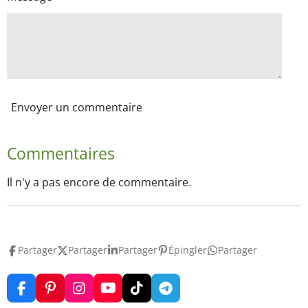
Envoyer un commentaire
Commentaires
Il n'y a pas encore de commentaire.
Partager
Partager
Partager
Épingler
Partager
F
P
I
Y
T
T
a
i
n
o
i
e