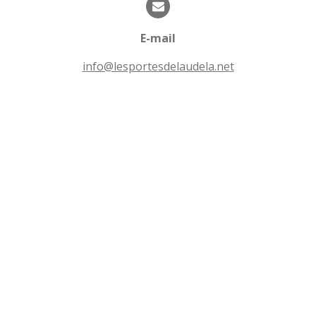
i
i
o
l
n
E-mail
e
s
info@lesportesdelaudela.net