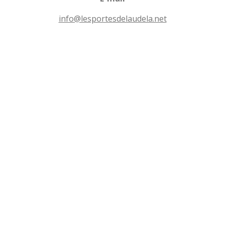
e
s
info@lesportesdelaudela.net