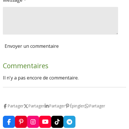
Envoyer un commentaire
Commentaires
Il n'y a pas encore de commentaire.
Partager
Partager
Partager
Épingler
Partager
F
P
I
Y
T
T