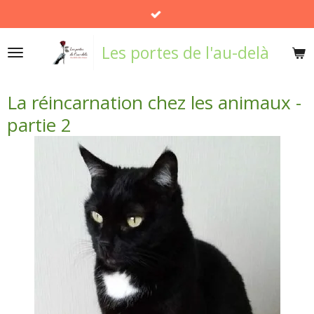
Passer
au
Les portes de l'au-delà
contenu
principal
La réincarnation chez les animaux -
partie 2