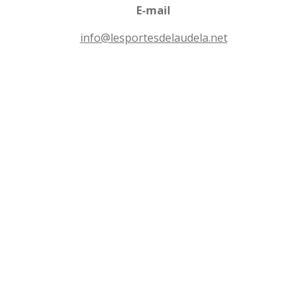
l
n
E-mail
e
s
info@lesportesdelaudela.net