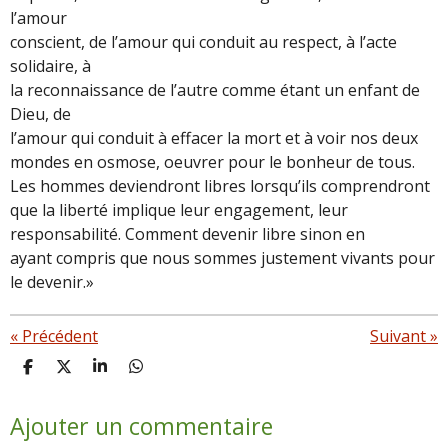
l’amour
conscient, de l’amour qui conduit au respect, à l’acte
solidaire, à
la reconnaissance de l’autre comme étant un enfant de
Dieu, de
l’amour qui conduit à effacer la mort et à voir nos deux
mondes en osmose, oeuvrer pour le bonheur de tous.
Les hommes deviendront libres lorsqu’ils comprendront
que la liberté implique leur engagement, leur
responsabilité. Comment devenir libre sinon en
ayant compris que nous sommes justement vivants pour
le devenir.»
«
Précédent
Suivant
»
P
P
P
P
a
a
a
a
r
r
r
r
Ajouter un commentaire
t
t
t
t
a
a
a
a