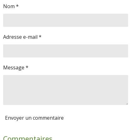
g
g
g
g
Nom *
e
e
e
e
r
r
r
r
Adresse e-mail *
Message *
Envoyer un commentaire
Commentaires