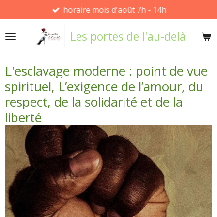
horaire mois d'août 7h - 14h
Passer
au
Les portes de l'au-delà
contenu
principal
L'esclavage moderne : point de vue
spirituel, L’exigence de l’amour, du
respect, de la solidarité et de la
liberté