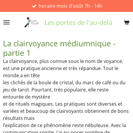
horaire mois d'août 7h - 14h
Passer
au
contenu
Les portes de l'au-delà
principal
La clairvoyance médiumnique -
partie 1
La clairvoyance, plus connue sous le nom de voyance,
est une pratique ancienne et très répandue. Tout le
monde a en tête
les clichés de la boule de cristal, du marc de café ou du
jeu de tarot. Pourtant, très populaire, elle reste
entourée de mystère
et de rituels magiques. Les pratiques sont diverses et
variées et beaucoup de clairvoyants obtiennent de bons
résultats mais
l’explication de ce phénomène reste nébuleuse. Avec la
communication spirite, j'ai pu poser nombre de