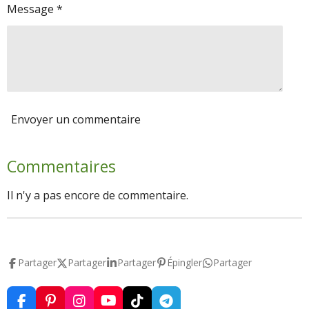
Message *
Envoyer un commentaire
Commentaires
Il n'y a pas encore de commentaire.
Partager
Partager
Partager
Épingler
Partager
F
P
I
Y
T
T