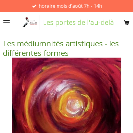
horaire mois d'août 7h - 14h
Passer
au
Les portes de l'au-delà
contenu
principal
Les médiumnités artistiques - les
différentes formes