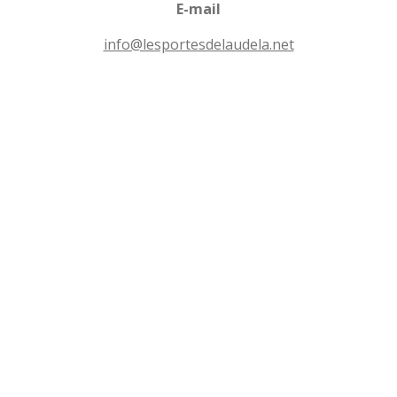
n
E-mail
e
s
info@lesportesdelaudela.net