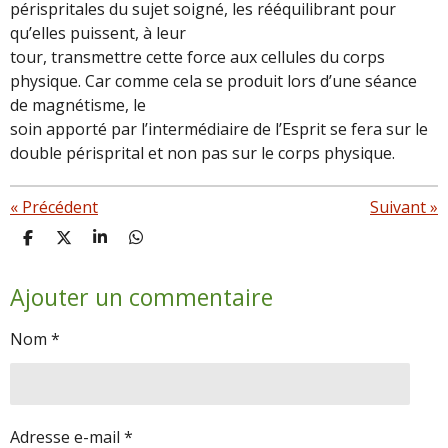
périspritales du sujet soigné, les rééquilibrant pour
qu’elles puissent, à leur
tour, transmettre cette force aux cellules du corps
physique. Car comme cela se produit lors d’une séance
de magnétisme, le
soin apporté par l’intermédiaire de l’Esprit se fera sur le
double périsprital et non pas sur le corps physique.
«
Précédent
Suivant
»
P
P
P
P
a
a
a
a
r
r
r
r
Ajouter un commentaire
t
t
t
t
a
a
a
a
g
g
g
g
Nom *
e
e
e
e
r
r
r
r
Adresse e-mail *