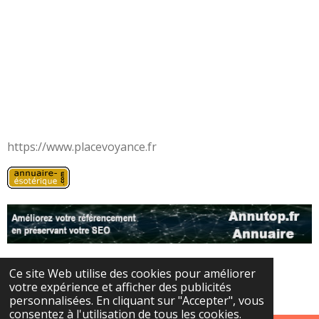
https://www.placevoyance.fr
Ce site Web utilise des cookies pour améliorer
© 2024 - 2026 Les portes de l'au-delà
votre expérience et afficher des publicités
Propulsé par
Webador
personnalisées. En cliquant sur "Accepter", vous
consentez à l'utilisation de tous les cookies.