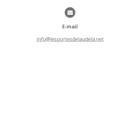
t
t
o
i
i
o
l
n
E-mail
e
s
info@lesportesdelaudela.net