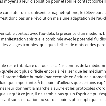
les moyens à leur disposition pour établir le contact (corbeil
de constater qu’ils utilisent le magnétophone, le téléviseur
est donc pas une révolution mais une adaptation de l’au-
véritable contact avec l’au-delà, la présence d’un médium. 
 manifestation spirituelle combinée avec le potentiel fluid
des visages troubles, quelques bribes de mots et des parol
e reste tributaire de tous les aléas connus de la médiumni
 qu’elle soit plus difficile encore à réaliser que les médiumn
ment l’intermédiaire humain (par exemple en écriture automat
idique importante. À tel point d’ailleurs que certains expér
és leur donnent la marche à suivre et les protocoles d’ord
ue jusqu’ à ce jour, il ne semble pas qu’un Esprit ait pu s’ex
atif sur sa situation ou sur des points philosophiques et a