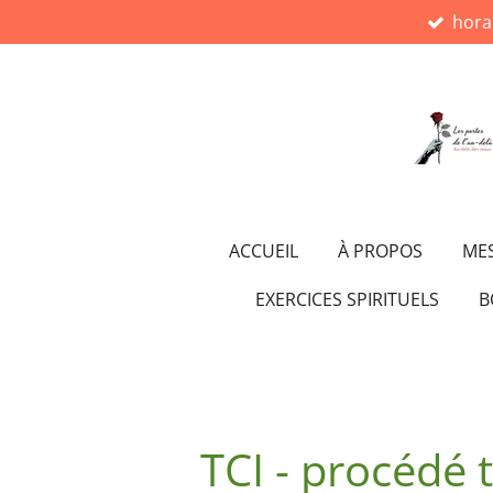
hora
Passer
au
contenu
principal
ACCUEIL
À PROPOS
MES
EXERCICES SPIRITUELS
B
TCI - procédé