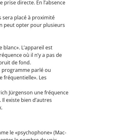
prise directe. En l’absence
 sera placé à proximité
On peut opter pour plusieurs
 blanc». L’appareil est
réquence où il n’y a pas de
ruit de fond.
un programme parlé ou
e fréquentielle». Les
drich Jürgenson une fréquence
l existe bien d’autres
x.
mme le «psychophone» (Mac-
enter le nombre de voix