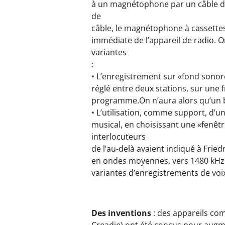
à un magnétophone par un câble de 
de
câble, le magnétophone à cassettes
immédiate de l’appareil de radio. 
variantes
:
• L’enregistrement sur «fond sonore
réglé entre deux stations, sur une f
programme.On n’aura alors qu’un b
• L’utilisation, comme support, d’
musical, en choisissant une «fenêtr
interlocuteurs
de l’au-delà avaient indiqué à Frie
en ondes moyennes, vers 1480 kHz. I
variantes d’enregistrements de voi
Des inventions
: des appareils co
Creadie) ont été conçus pour augm