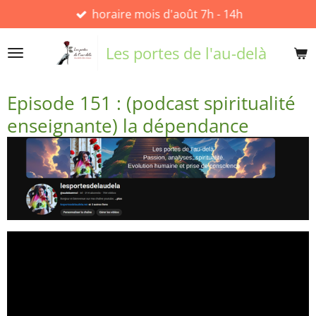
horaire mois d'août 7h - 14h
Passer
au
contenu
Les portes de l'au-delà
principal
Episode 151 : (podcast spiritualité
enseignante) la dépendance