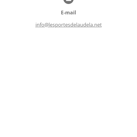
i
o
l
n
E-mail
e
s
info@lesportesdelaudela.net