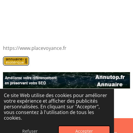
https://www.placevoyance.fr
Ce site Web utilise des cookies pour améliorer
votre expérience et afficher des publicités
© 2024 - 2026 Les portes de l'au-delà
personnalisées. En cliquant sur "Accepter",
Propulsé par
Webador
vous consentez à l'utilisation de tous les
cookies.
Refuser
Accepter
E-mail
Instagram
WhatsApp