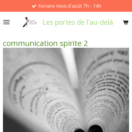
horaire mois d'août 7h - 14h
Passer
au
Les portes de l'au-delà
contenu
principal
communication spirite 2