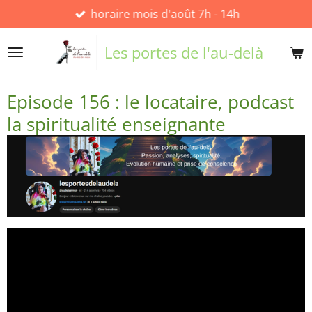
horaire mois d'août 7h - 14h
Passer
au
contenu
Les portes de l'au-delà
principal
Episode 156 : le locataire, podcast
la spiritualité enseignante