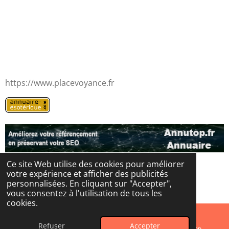
https://www.placevoyance.fr
Ce site Web utilise des cookies pour améliorer
votre expérience et afficher des publicités
© 2024 - 2026 Les portes de l'au-delà
personnalisées. En cliquant sur "Accepter",
Propulsé par
Webador
vous consentez à l'utilisation de tous les
cookies.
Refuser
Accepter
E-mail
Instagram
WhatsApp