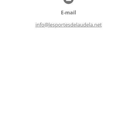
i
o
l
n
E-mail
e
s
info@lesportesdelaudela.net