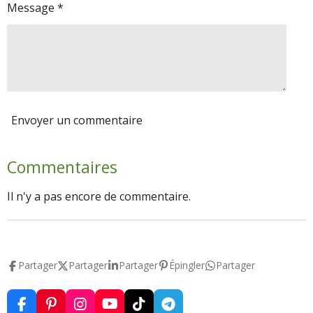
Message *
Envoyer un commentaire
Commentaires
Il n'y a pas encore de commentaire.
Partager
Partager
Partager
Épingler
Partager
F
P
I
Y
T
T