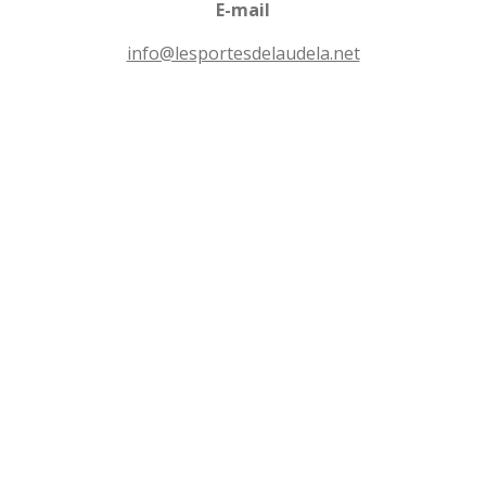
n
E-mail
e
s
info@lesportesdelaudela.net