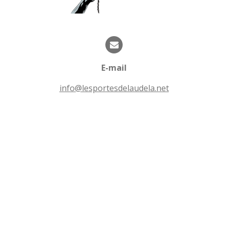
4
u
é
a
t
t
o
i
i
o
l
n
E-mail
e
s
info@lesportesdelaudela.net