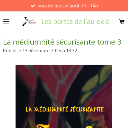
horaire mois d'août 7h - 14h
Passer
au
Les portes de l'au-delà
contenu
principal
La médiumnité sécurisante tome 3
Publié le 13 décembre 2025 à 13:32