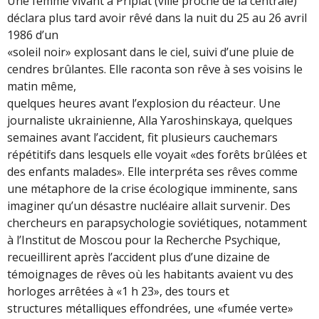
Une femme vivant à Pripiat (ville proche de la centrale)
déclara plus tard avoir rêvé dans la nuit du 25 au 26 avril
1986 d’un
«soleil noir» explosant dans le ciel, suivi d’une pluie de
cendres brûlantes. Elle raconta son rêve à ses voisins le
matin même,
quelques heures avant l’explosion du réacteur. Une
journaliste ukrainienne, Alla Yaroshinskaya, quelques
semaines avant l’accident, fit plusieurs cauchemars
répétitifs dans lesquels elle voyait «des forêts brûlées et
des enfants malades». Elle interpréta ses rêves comme
une métaphore de la crise écologique imminente, sans
imaginer qu’un désastre nucléaire allait survenir. Des
chercheurs en parapsychologie soviétiques, notamment
à l’Institut de Moscou pour la Recherche Psychique,
recueillirent après l’accident plus d’une dizaine de
témoignages de rêves où les habitants avaient vu des
horloges arrêtées à «1 h 23», des tours et
structures métalliques effondrées, une «fumée verte»