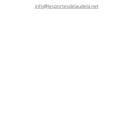
s
info@lesportesdelaudela.net