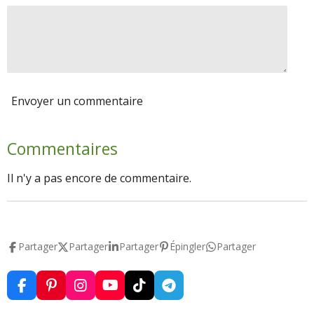
Envoyer un commentaire
Commentaires
Il n'y a pas encore de commentaire.
Partager
Partager
Partager
Épingler
Partager
F
P
I
Y
T
T
a
i
n
o
i
e