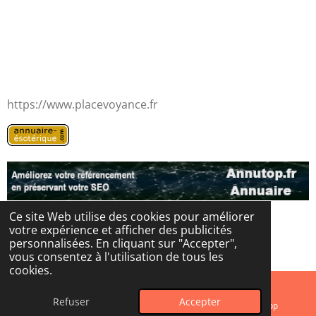
https://www.placevoyance.fr
Ce site Web utilise des cookies pour améliorer
votre expérience et afficher des publicités
© 2024 - 2026 Les portes de l'au-delà
personnalisées. En cliquant sur "Accepter",
Propulsé par
Webador
vous consentez à l'utilisation de tous les
cookies.
Refuser
Accepter
E-mail
Instagram
WhatsApp