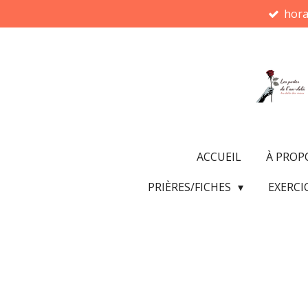
hora
Passer
au
contenu
principal
ACCUEIL
À PROP
PRIÈRES/FICHES
EXERCI