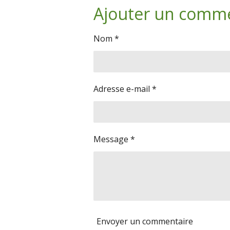
Ajouter un comm
t
t
t
a
a
a
g
g
g
e
e
e
Nom *
r
r
r
Adresse e-mail *
Message *
Envoyer un commentaire