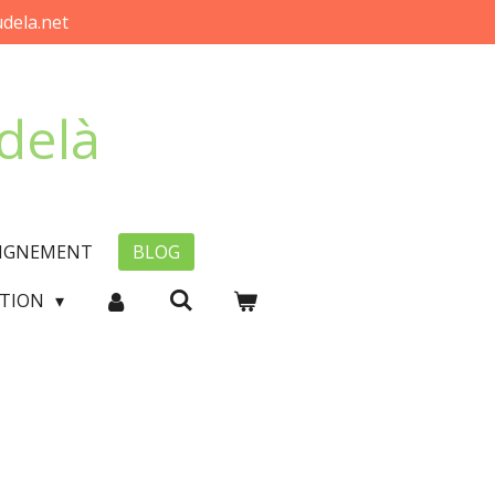
dela.net
-delà
EIGNEMENT
BLOG
CTION