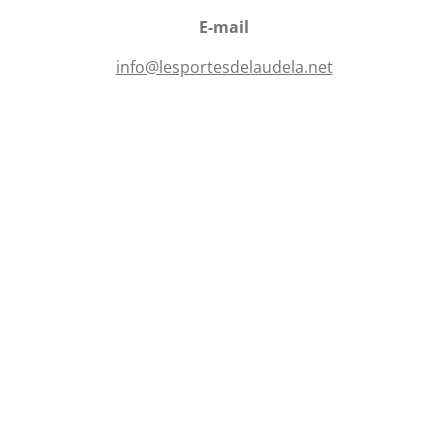
o
l
n
E-mail
e
s
info@lesportesdelaudela.net