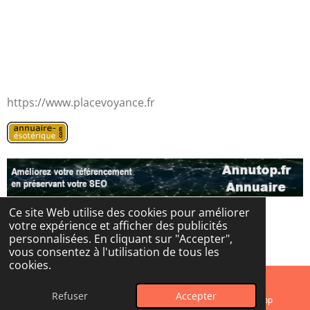
https://www.placevoyance.fr
Ce site Web utilise des cookies pour améliorer
votre expérience et afficher des publicités
© 2024 - 2026 Les portes de l'au-delà
personnalisées. En cliquant sur "Accepter",
Propulsé par
Webador
vous consentez à l'utilisation de tous les
cookies.
Refuser
Accepter
E-mail
Instagram
WhatsApp