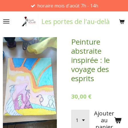
horaire mois d'août 7h - 14h
Passer
au
Les portes de l'au-delà
contenu
principal
Peinture
abstraite
inspirée : le
voyage des
esprits
30,00 €
Ajouter
au
panier