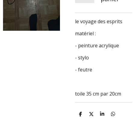
le voyage des esprits
matériel :
- peinture acrylique
- stylo
- feutre
toile 35 cm par 20cm
P
P
P
P
a
a
a
a
r
r
r
r
t
t
t
t