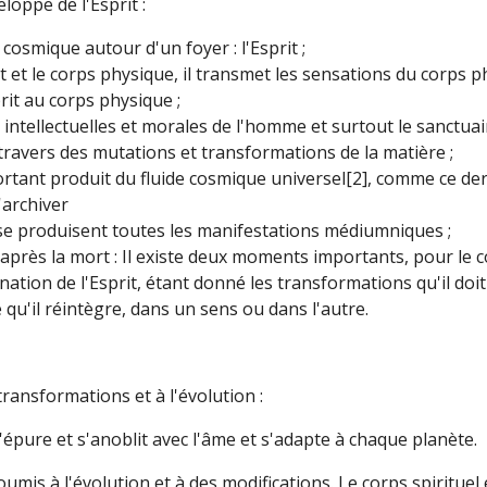
eloppe de l'Esprit :
cosmique autour d'un foyer : l'Esprit ;
it et le corps physique, il transmet les sensations du corps ph
rit au corps physique ;
és intellectuelles et morales de l'homme et surtout le sanctu
travers des mutations et transformations de la matière ;
rtant produit du fluide cosmique universel[2], comme ce derni
'archiver
 se produisent toutes les manifestations médiumniques ;
t après la mort : Il existe deux moments importants, pour le 
rnation de l'Esprit, étant donné les transformations qu'il doi
u'il réintègre, dans un sens ou dans l'autre.
transformations et à l'évolution :
s'épure et s'anoblit avec l'âme et s'adapte à chaque planète.
soumis à l'évolution et à des modifications. Le corps spiritu