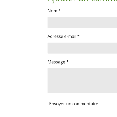
g
g
g
e
e
e
Nom *
r
r
r
Adresse e-mail *
Message *
Envoyer un commentaire