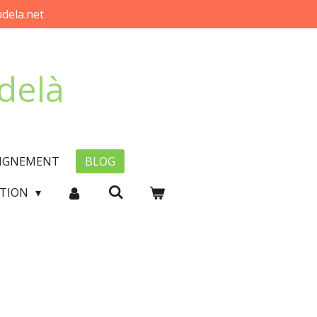
dela.net
-delà
EIGNEMENT
BLOG
CTION