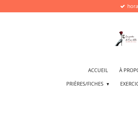
hora
Passer
au
contenu
principal
ACCUEIL
À PROP
PRIÈRES/FICHES
EXERCI