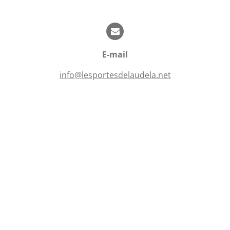
a
t
t
o
i
i
o
l
n
E-mail
e
s
info@lesportesdelaudela.net