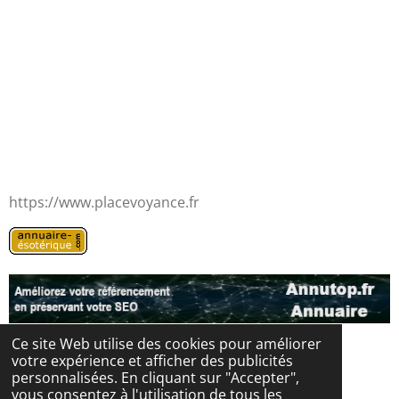
https://www.placevoyance.fr
Ce site Web utilise des cookies pour améliorer
votre expérience et afficher des publicités
© 2024 - 2026 Les portes de l'au-delà
personnalisées. En cliquant sur "Accepter",
Propulsé par
Webador
vous consentez à l'utilisation de tous les