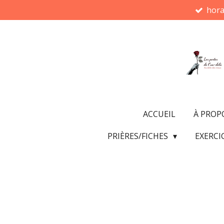
hora
Passer
au
contenu
principal
ACCUEIL
À PROP
PRIÈRES/FICHES
EXERCI