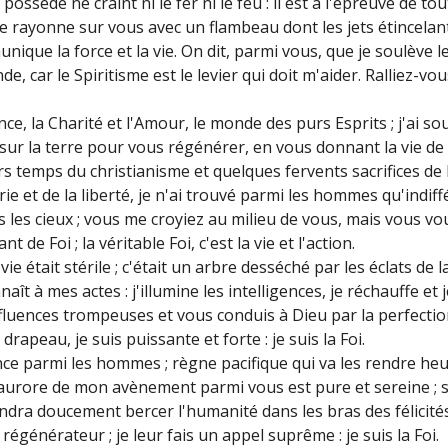
 possède ne craint ni le fer ni le feu : il est à l'épreuve de tou
e rayonne sur vous avec un flambeau dont les jets étincelant
nique la force et la vie. On dit, parmi vous, que je soulève 
de, car le Spiritisme est le levier qui doit m'aider. Ralliez-vo
rance, la Charité et l'Amour, le monde des purs Esprits ; j'ai s
sur la terre pour vous régénérer, en vous donnant la vie de l
rs temps du christianisme et quelques fervents sacrifices de 
strie et de la liberté, je n'ai trouvé parmi les hommes qu'indif
rs les cieux ; vous me croyiez au milieu de vous, mais vous vo
 de Foi ; la véritable Foi, c'est la vie et l'action.
vie était stérile ; c'était un arbre desséché par les éclats de 
t à mes actes : j'illumine les intelligences, je réchauffe et je
nfluences trompeuses et vous conduis à Dieu par la perfection
peau, je suis puissante et forte : je suis la Foi.
nce parmi les hommes ; règne pacifique qui va les rendre he
'aurore de mon avènement parmi vous est pure et sereine ; s
dra doucement bercer l'humanité dans les bras des félicités 
générateur ; je leur fais un appel suprême : je suis la Foi.