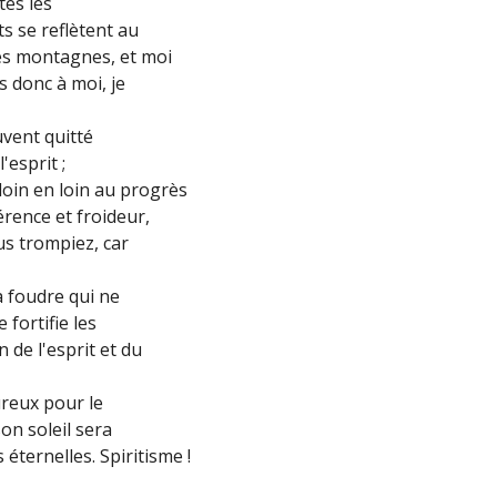
tes les
s se reflètent au
les montagnes, et moi
us donc à moi, je
ouvent quitté
'esprit ;
loin en loin au progrès
férence et froideur,
us trompiez, car
la foudre qui ne
 fortifie les
 de l'esprit et du
ureux pour le
on soleil sera
éternelles. Spiritisme !