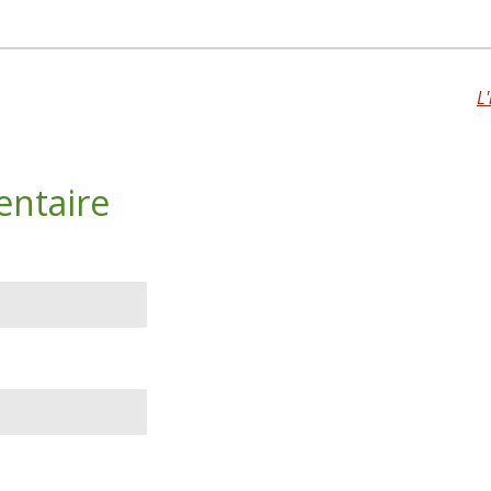
L
entaire