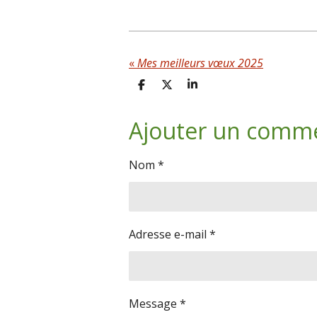
«
Mes meilleurs vœux 2025
P
P
P
a
a
a
r
r
r
Ajouter un comm
t
t
t
a
a
a
g
g
g
e
e
e
Nom *
r
r
r
Adresse e-mail *
Message *