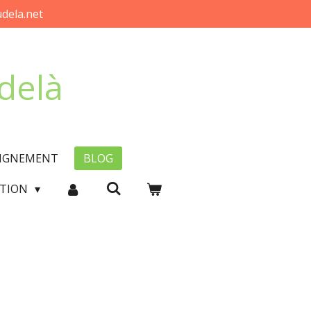
dela.net
-delà
EIGNEMENT
BLOG
CTION