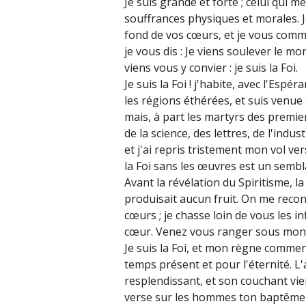
Je suis grande et forte ; celui qui me
souffrances physiques et morales. J
fond de vos cœurs, et je vous commu
je vous dis : Je viens soulever le mon
viens vous y convier : je suis la Foi.
Je suis la Foi ! j'habite, avec l'Espé
les régions éthérées, et suis venue 
mais, à part les martyrs des premie
de la science, des lettres, de l'indu
et j'ai repris tristement mon vol ve
la Foi sans les œuvres est un semblant
Avant la révélation du Spiritisme, la 
produisait aucun fruit. On me reconnaî
cœurs ; je chasse loin de vous les i
cœur. Venez vous ranger sous mon dra
Je suis la Foi, et mon règne comme
temps présent et pour l'éternité. L
resplendissant, et son couchant vien
verse sur les hommes ton baptême ré