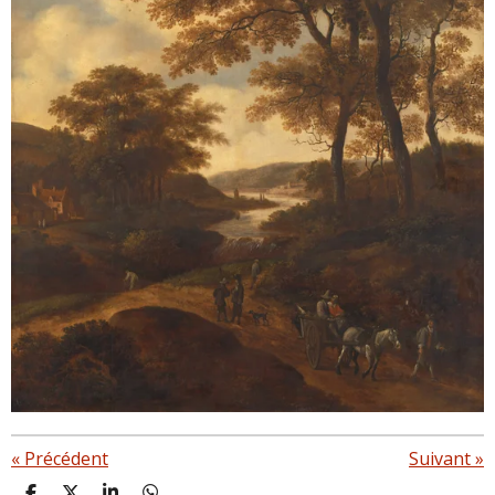
«
Précédent
Suivant
»