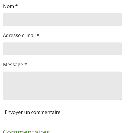
g
g
g
g
Nom *
e
e
e
e
r
r
r
r
Adresse e-mail *
Message *
Envoyer un commentaire
Commentaires