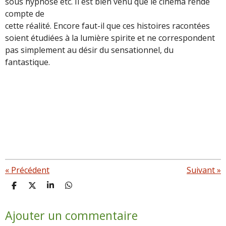
sous hypnose etc. Il est bien venu que le cinéma rende
compte de
cette réalité. Encore faut-il que ces histoires racontées
soient étudiées à la lumière spirite et ne correspondent
pas simplement au désir du sensationnel, du
fantastique.
«
Précédent
Suivant
»
P
P
P
P
a
a
a
a
r
r
r
r
Ajouter un commentaire
t
t
t
t
a
a
a
a