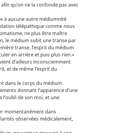
 afin qu’on ne la confonde pas avec
nte à aucune autre médiumnité
 relation télépathique comme nous
omatisme, ne plus être maître
n, le médium subit une transe par
emière transe, l’esprit du médium
uler en arrière et puis plus rien.»
ient d’ailleurs inconsciemment
it, et de même l’esprit du
ment dans le corps du médium.
sements donnant l’apparence d’une
s l’oubli de son moi, et une
adapter momentanément dans
ularités observées médicalement,
médium, pouvant se mouvoir à son