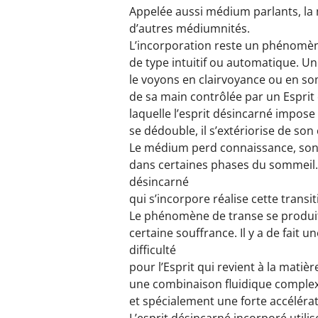
Appelée aussi médium parlants, la 
d’autres médiumnités.
L’incorporation reste un phénomène
de type intuitif ou automatique. U
le voyons en clairvoyance ou en s
de sa main contrôlée par un Esprit
laquelle l’esprit désincarné impose
se dédouble, il s’extériorise de son
Le médium perd connaissance, son 
dans certaines phases du sommeil. I
désincarné
qui s’incorpore réalise cette trans
Le phénomène de transe se produit
certaine souffrance. Il y a de fait 
difficulté
pour l’Esprit qui revient à la mati
une combinaison fluidique complexe
et spécialement une forte accéléra
L’esprit désincarné incorporé util