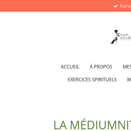
hora
Passer
au
contenu
principal
ACCUEIL
À PROPOS
MES
EXERCICES SPIRITUELS
B
LA MÉDIUMNIT