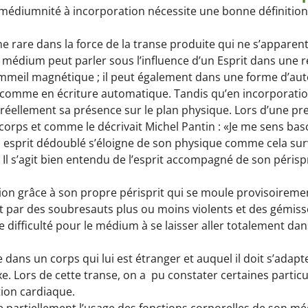
médiumnité à incorporation nécessite une bonne définition
 rare dans la force de la transe produite qui ne s’appare
n médium peut parler sous l’influence d’un Esprit dans une
ommeil magnétique ; il peut également dans une forme d’aut
 comme en écriture automatique. Tandis qu’en incorporatio
 réellement sa présence sur le plan physique. Lors d’une pr
 corps et comme le décrivait Michel Pantin : «Je me sens basc
esprit dédoublé s’éloigne de son physique comme cela surv
l s’agit bien entendu de l’esprit accompagné de son périspr
ition grâce à son propre périsprit qui se moule provisoire
 par des soubresauts plus ou moins violents et des gémis
une difficulté pour le médium à se laisser aller totalement dan
ère dans un corps qui lui est étranger et auquel il doit s’
. Lors de cette transe, on a pu constater certaines partic
tion cardiaque.
ise partiellement l’usage des fonctions corporelles de son 