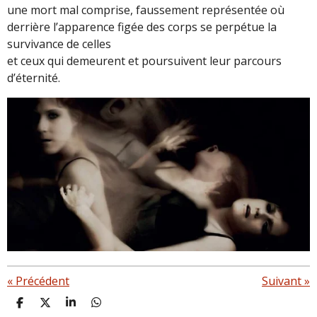
une mort mal comprise, faussement représentée où
derrière l’apparence figée des corps se perpétue la
survivance de celles
et ceux qui demeurent et poursuivent leur parcours
d’éternité.
«
Précédent
Suivant
»
P
P
P
P