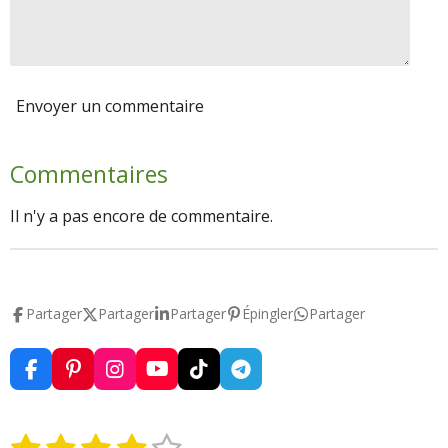
Envoyer un commentaire
Commentaires
Il n'y a pas encore de commentaire.
Partager
Partager
Partager
Épingler
Partager
F
P
I
Y
T
T
a
i
n
o
i
e
c
n
s
u
k
l
e
t
t
T
T
e
1
2
3
4
5
E
É