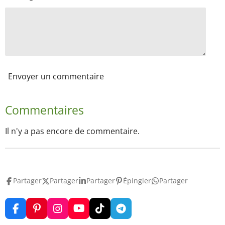
Envoyer un commentaire
Commentaires
Il n'y a pas encore de commentaire.
Partager
Partager
Partager
Épingler
Partager
F
P
I
Y
T
T
a
i
n
o
i
e