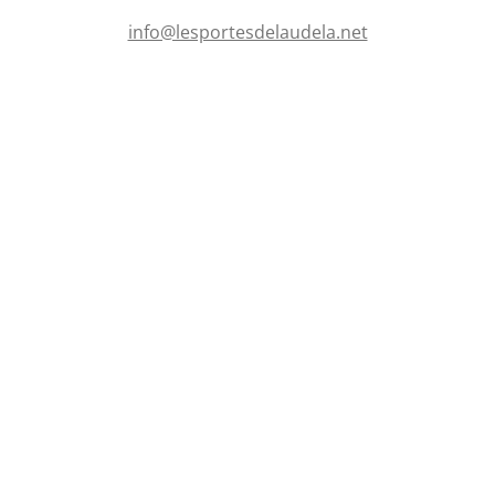
e
s
info@lesportesdelaudela.net