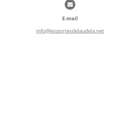
i
i
o
l
n
E-mail
e
s
info@lesportesdelaudela.net