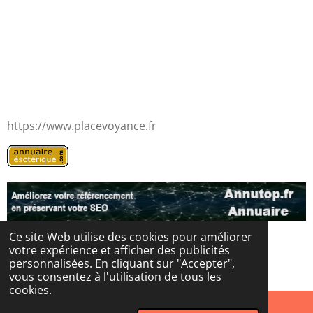
https://www.placevoyance.fr
Ce site Web utilise des cookies pour améliorer
votre expérience et afficher des publicités
© 2024 - 2026 Les portes de l'au-delà
personnalisées. En cliquant sur "Accepter",
Propulsé par
Webador
vous consentez à l'utilisation de tous les
cookies.