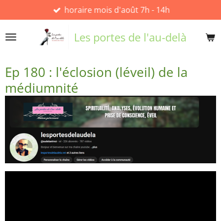
horaire mois d'août 7h - 14h
Passer
au
contenu
Les portes de l'au-delà
principal
Ep 180 : l'éclosion (léveil) de la
médiumnité