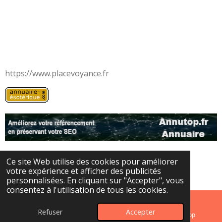
https://www.placevoyance.fr
Ce site Web utilise des cookies pour améliorer
© 2024 - 2026 Les portes de l'au-delà
votre expérience et afficher des publicités
Propulsé par
Webador
personnalisées. En cliquant sur "Accepter", vous
consentez à l'utilisation de tous les cookies.
Refuser
Accepter
E-mail
Instagram
WhatsApp