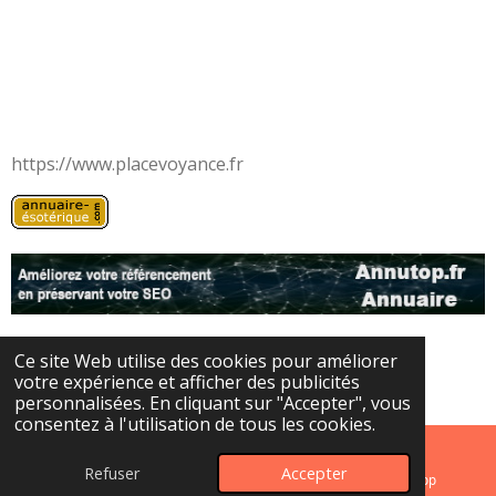
https://www.placevoyance.fr
Ce site Web utilise des cookies pour améliorer
© 2024 - 2026 Les portes de l'au-delà
votre expérience et afficher des publicités
Propulsé par
Webador
personnalisées. En cliquant sur "Accepter", vous
consentez à l'utilisation de tous les cookies.
Refuser
Accepter
E-mail
Instagram
WhatsApp