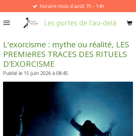
horaire mois d'août 7h - 14h
Passer
au
Les portes de l'au-delà
contenu
principal
L'exorcisme : mythe ou réalité, LES
PREMIèRES TRACES DES RITUELS
D’EXORCISME
Publié le 15 juin 2026 à 08:45