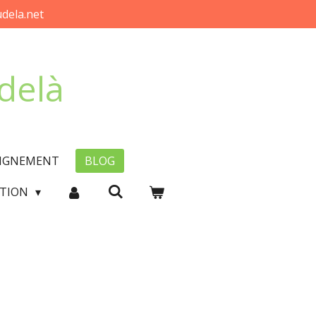
dela.net
-delà
EIGNEMENT
BLOG
CTION