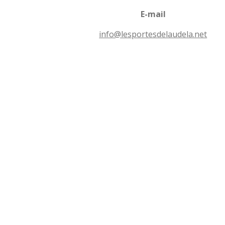
o
l
n
E-mail
e
s
info@lesportesdelaudela.net