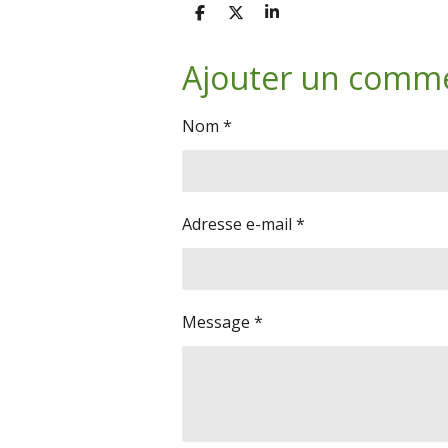
P
P
P
a
a
a
r
r
r
Ajouter un comm
t
t
t
a
a
a
g
g
g
e
e
e
Nom *
r
r
r
Adresse e-mail *
Message *