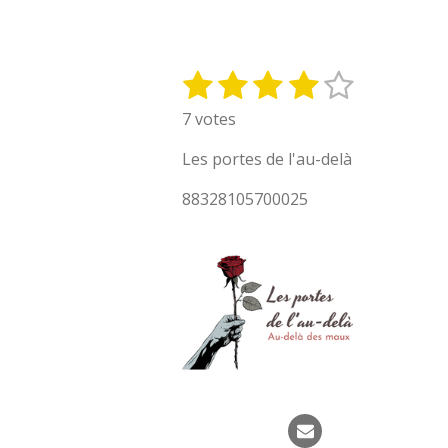
c
n
s
u
k
l
e
t
t
T
T
e
b
e
a
u
o
g
o
r
g
b
k
r
1
2
3
4
5
E
É
o
e
r
e
a
n
v
é
é
é
é
é
k
s
a
m
7 votes
v
t
m
a
t
t
t
t
t
o
l
Les portes de l'au-delà
y
o
o
o
o
o
u
e
88328105700025
a
i
i
i
i
i
r
t
l
l
l
l
l
l
i
'
e
e
e
e
e
o
é
n
s
s
s
s
v
:
a
l
4
u
é
a
t
t
o
i
i