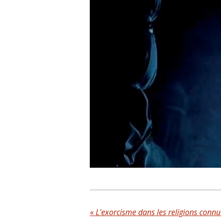
«
L'exorcisme dans les religions connu