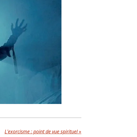
L'exorcisme : point de vue spirituel
»