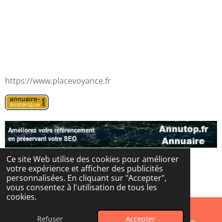
https://www.placevoyance.fr
Ce site Web utilise des cookies pour améliorer
votre expérience et afficher des publicités
© 2024 - 2026 Les portes de l'au-delà
personnalisées. En cliquant sur "Accepter",
Propulsé par
Webador
vous consentez à l'utilisation de tous les
cookies.
Refuser
Accepter
E-mail
Instagram
WhatsApp