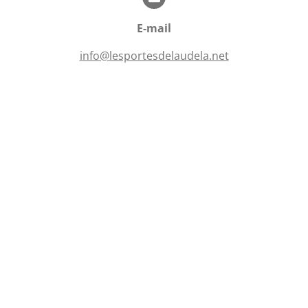
i
o
l
n
E-mail
e
s
info@lesportesdelaudela.net